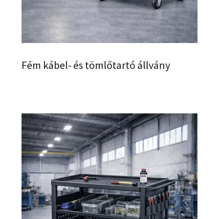
Fém kábel- és tömlőtartó állvány